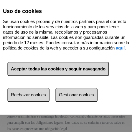
Select Language
▼
Uso de cookies
Se usan cookies propias y de nuestros partners para el correcto
funcionamiento de los servicios de la web y para poder tener
datos de uso de la misma, recopilamos y procesamos
información no sensible. Las cookies son guardadas durante un
Términos y condiciones de protección de datos
periodo de 12 meses. Puedes consultar más información sobre la
política de cookies de la web y acceder a su configuración
aquí
.
Este mensaje y sus archivos adjuntos van dirigidos exclusivamente a su destinatario,
pudiendo contener información confidencial sometida a secreto profesional. No está
Aceptar todas las cookies y seguir navegando
permitida su reproducción o distribución sin la autorización expresa de VALLÈS
RECASENS, MARTA. Si usted no es el destinatario final por favor elimínelo e
infórmenos por esta vía.
Rechazar cookies
Gestionar cookies
Le informamos que tratamos sus datos personales con la finalidad de realizar la
gestión administrativa, contable y fiscal, así como enviarle comunicaciones
comerciales sobre nuestros productos y/o servicios. Los datos proporcionados se
conservarán mientras se mantenga la relación comercial o durante los años necesarios
para cumplir con las obligaciones legales. Los datos no se cederán a terceros salvo en
los casos en que exista una obligación legal.