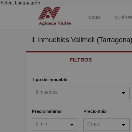
Select Language
▼
INICIO
QUIÉNE
1
Inmuebles
Vallmoll (Tarragona
FILTROS
Tipo de inmueble
Inmuebles
Inmuebles
Precio mínimo
Precio máx.
Viviendas
€ min
€ max
Garaje