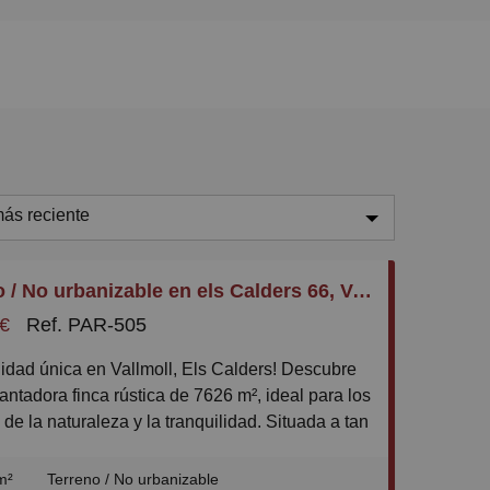
ás reciente
ás reciente
Terreno / No urbanizable en els Calders 66, Vallmoll
enos reciente
 €
Ref. PAR-505
aratos
aros
antadora finca rústica de 7626 m², ideal para los
equeños
de la naturaleza y la tranquilidad. Situada a tan
 km de Valls, esta propiedad ofrece un acceso
randes
e a través de tres caminos, uno de ellos de
m²
Terreno / No urbanizable