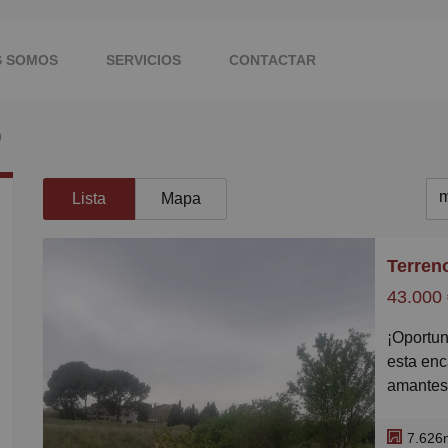
S SOMOS
SERVICIOS
CONTACTAR
)
m
Lista
Mapa
m
M
43.000
B
¡Oportunidad única en Vallmoll, Els Calders! Descubre
C
esta enc
P
amantes 
solo 1,5
G
excelent
7.626