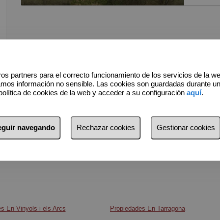
tierra. 
lo que g
Además,
poste de 
suministr
os partners para el correcto funcionamiento de los servicios de la w
Las vist
amos información no sensible. Las cookies son guardadas durante u
espectac
política de cookies de la web y acceder a su configuración
aquí
.
natural 
conserva
máximo p
seguir navegando
Rechazar cookies
Gestionar cookies
€, esta 
es urban
esencia 
su encan
s En Vinyols i els Arcs
Propiedades En Tarragona