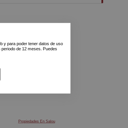
La finca cuenta con 54 olivos en plena producción,
arantiza una cosecha abundante y de calidad.
 dispone de agua de pozo comunitario y un
luz a pie de finca, facilitando la contratación del
o eléctrico.
eb y para poder tener datos de uso
as desde la propiedad son simplemente
n periodo de 12 meses. Puedes
ulares, permitiéndote disfrutar de un entorno
privilegiado. La finca está en perfecto estado de
ción, lista para que empieces a sacarle el
rovecho. Con un precio competitivo de 43.000
es una inversión que no puedes dejar pasar. No
izable, lo que asegura que conservará su
rústica y natural. ¡Ven a visitarla y enamórate de
to!
Propiedades En Salou