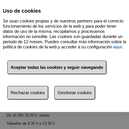
Select Language
▼
Uso de cookies
Se usan cookies propias y de nuestros partners para el correcto
funcionamiento de los servicios de la web y para poder tener
datos de uso de la misma, recopilamos y procesamos
información no sensible. Las cookies son guardadas durante un
Contactar
periodo de 12 meses. Puedes consultar más información sobre la
política de cookies de la web y acceder a su configuración
aquí
.
Puede contactarnos en el siguiente teléfono o e-mail, donde les
atenderemos con mucho gusto.
Teléfono:
977 360 527
Aceptar todas las cookies y seguir navegando
E-mail:
vallesapi@hotmail.com
Dónde estamos:
Nos encontramos en la entrada de Cambrils pueblo en Raval de
Gràcia nº 11 de Cambrils.
Rechazar cookies
Gestionar cookies
En
horario
De 9 h a 13 h. mañanas.
De 16:30h 19:30 h. tardes.
Sábados de 9.30 h a 13:30 h.